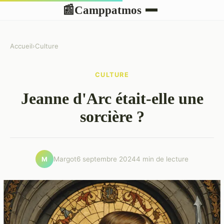
Camppatmos
📰
Accueil
›
Culture
CULTURE
Jeanne d'Arc était-elle une
sorcière ?
Margot
6 septembre 2024
4 min de lecture
M