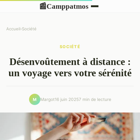
Camppatmos
📰
Accueil
›
Société
SOCIÉTÉ
Désenvoûtement à distance :
un voyage vers votre sérénité
Margot
16 juin 2025
7 min de lecture
M