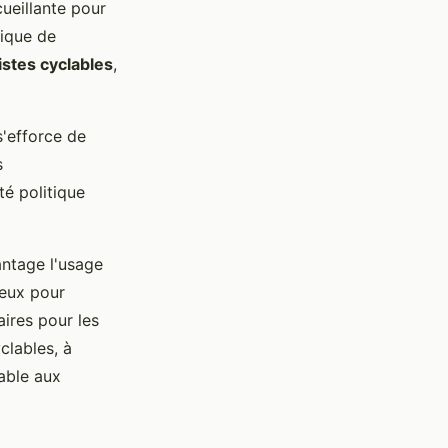
ueillante pour
lique de
istes cyclables
,
'efforce de
s
té politique
antage l'usage
ieux pour
aires pour les
clables, à
rable aux