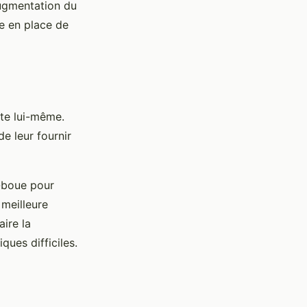
augmentation du
e en place de
ste lui-même.
e leur fournir
-boue pour
 meilleure
aire la
ues difficiles.