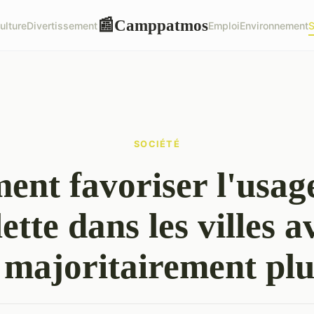
Camppatmos
📰
ulture
Divertissement
Emploi
Environnement
S
SOCIÉTÉ
nt favoriser l'usage
ette dans les villes 
 majoritairement pl