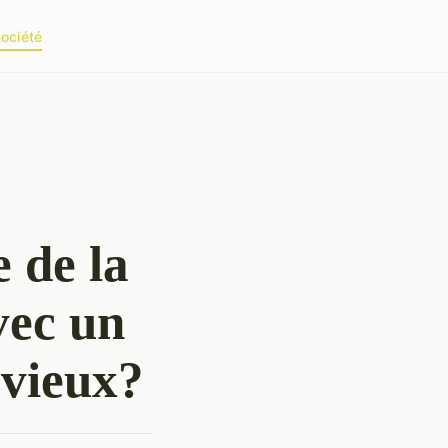
ociété
 de la
avec un
uvieux?