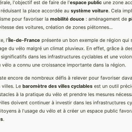
ale, l'objectif est de faire de l'
espace public
une zone acc
n réduisant la place accordée au
système voiture
. Cela imp
nisme pour favoriser la
mobilité douce
: aménagement de
p
 vitesse des voitures, création de zones piétonnes...
, l'
Île-de-France
présente un bon exemple de région qui s
age du vélo malgré un climat pluvieux. En effet, grâce à de
significatifs dans les infrastructures cyclables et une volon
u vélo a connu une croissance importante dans la région.
este encore de nombreux défis à relever pour favoriser dav
 villes. Le
baromètre des villes cyclables
est un outil préc
bstacles à la pratique du vélo et prendre les mesures nécess
illes doivent continuer à investir dans les infrastructures cy
 citoyens à l'usage du vélo et à créer un espace public favo
es
.