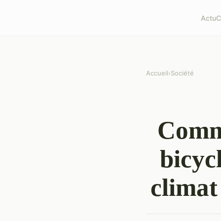
Actu
C
Accueil
›
Société
Comme
bicycl
climat