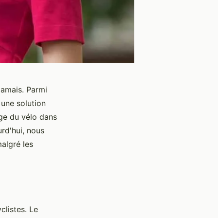
jamais. Parmi
une solution
ge du vélo dans
urd'hui, nous
algré les
clistes. Le