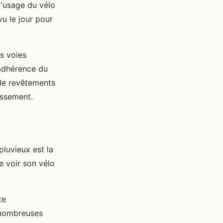
l'usage du vélo
vu le jour pour
es voies
'adhérence du
 de revêtements
issement.
pluvieux est la
e voir son vélo
te
t nombreuses