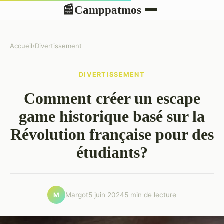
Camppatmos
📰
Accueil
›
Divertissement
DIVERTISSEMENT
Comment créer un escape
game historique basé sur la
Révolution française pour des
étudiants?
Margot
5 juin 2024
5 min de lecture
M