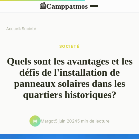
Camppatmos
📰
Accueil
›
Société
SOCIÉTÉ
Quels sont les avantages et les
défis de l'installation de
panneaux solaires dans les
quartiers historiques?
Margot
5 juin 2024
5 min de lecture
M