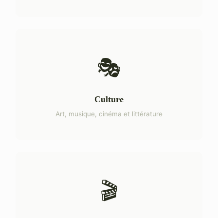
🎭
Culture
Art, musique, cinéma et littérature
🎬