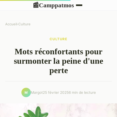
Camppatmos
📰
Accueil
›
Culture
CULTURE
Mots réconfortants pour
surmonter la peine d'une
perte
Margot
25 février 2025
6 min de lecture
M