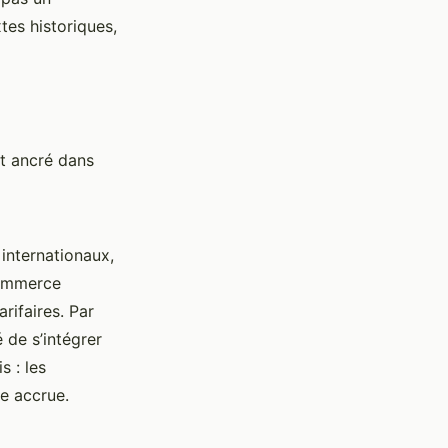
tes historiques,
 ancré dans
internationaux,
commerce
arifaires. Par
é de s’intégrer
s : les
e accrue.