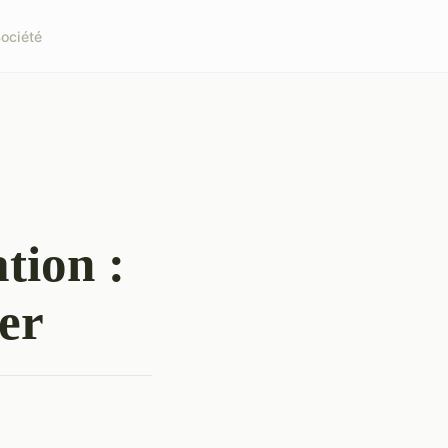
ociété
tion :
ser