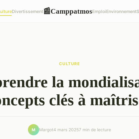
Camppatmos
📰
ulture
Divertissement
Emploi
Environnement
S
CULTURE
endre la mondialisa
ncepts clés à maîtri
Margot
4 mars 2025
7 min de lecture
M