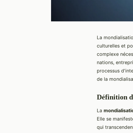
La mondialisati
culturelles et 
complexe nécess
nations, entrepr
processus d'inte
de la mondialis
Définition 
La
mondialisati
Elle se manifes
qui transcenden