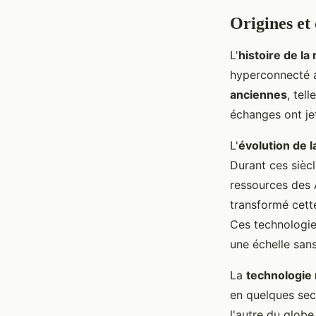
Origines et
L'
histoire de la
hyperconnecté a
anciennes
, tel
échanges ont jet
L'
évolution de l
Durant ces sièc
ressources des 
transformé cett
Ces technologie
une échelle san
La
technologie
en quelques se
l'autre du globe