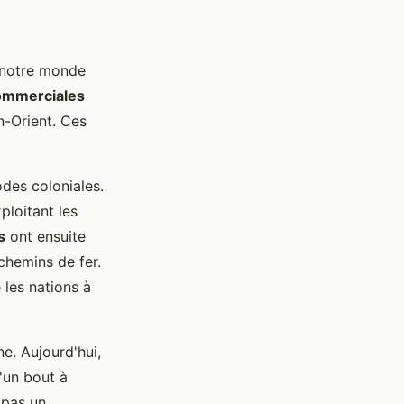
t notre monde
ommerciales
en-Orient. Ces
des coloniales.
ploitant les
s
ont ensuite
chemins de fer.
les nations à
e. Aujourd'hui,
'un bout à
 pas un