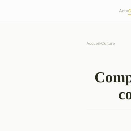
Actu
C
Accueil
›
Culture
Compr
co