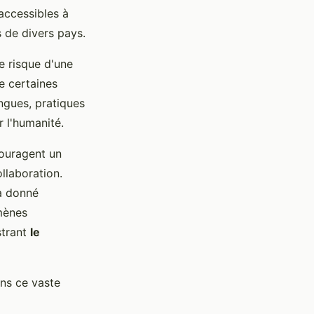
accessibles à
s de divers pays.
e risque d'une
e certaines
angues, pratiques
r l'humanité.
couragent un
llaboration.
 a donné
mènes
strant
le
ans ce vaste