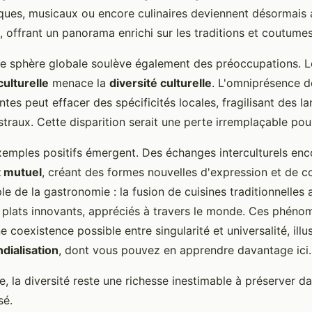
ues, musicaux ou encore culinaires deviennent désormais 
e, offrant un panorama enrichi sur les traditions et coutume
e sphère globale soulève également des préoccupations. L
culturelle
menace la
diversité culturelle
. L'omniprésence d
tes peut effacer des spécificités locales, fragilisant des l
traux. Cette disparition serait une perte irremplaçable pou
xemples positifs émergent. Des échanges interculturels en
 mutuel
, créant des formes nouvelles d'expression et de co
e de la gastronomie : la fusion de cuisines traditionnelles
 plats innovants, appréciés à travers le monde. Ces phéno
 coexistence possible entre singularité et universalité, illu
dialisation
, dont vous pouvez en apprendre davantage ici.
, la diversité reste une richesse inestimable à préserver d
sé.