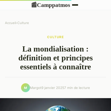
Camppatmos
📰
Accueil
›
Culture
CULTURE
La mondialisation :
définition et principes
essentiels à connaître
Margot
9 janvier 2025
7 min de lecture
M