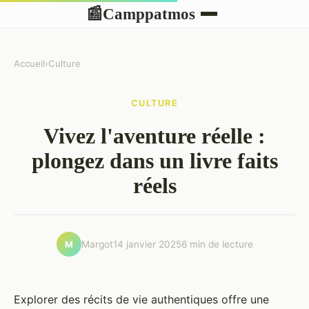
Camppatmos
📰
Accueil
›
Culture
CULTURE
Vivez l'aventure réelle :
plongez dans un livre faits
réels
Margot
14 janvier 2025
6 min de lecture
M
Explorer des récits de vie authentiques offre une