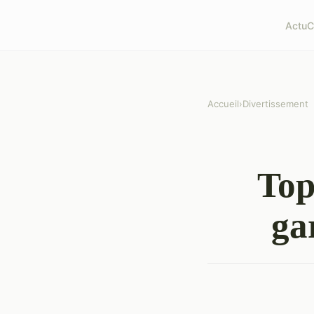
Actu
C
Accueil
›
Divertissement
Top
ga