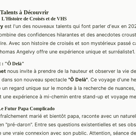
Talents à Découvrir
L'Histoire de Croisés et de VHS
vy
est l'un des nouveaux talents qui font parler d'eux en 20
combine des confidences hilarantes et des anecdotes crousti
rire. Avec son histoire de croisés et son mystérieux passé 
homas Angelvy offre une expérience unique et surréaliste1.
 : "Ô Delà"
net
nous invite à prendre de la hauteur et observer la vie de
le dans son nouveau spectacle
"Ô Delà"
. Ce voyage d'une he
se un regard unique sur le monde à la recherche de nuances,
est une expérience à mi-chemin entre stand-up et voyage me
Le Futur Papa Complicado
 fraîchement marié et bientôt papa, raconte avec un nature
n "pré-daron". Entre ses questions existentielles et ses ob
ée une vraie connexion avec son public. Attention, séance d