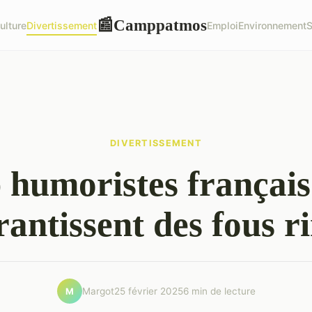
Camppatmos
📰
ulture
Divertissement
Emploi
Environnement
S
DIVERTISSEMENT
 humoristes français
rantissent des fous ri
Margot
25 février 2025
6 min de lecture
M