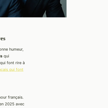
res
bonne humeur,
is
qui
ui font rire à
nçais qui font
our français.
e en 2025 avec