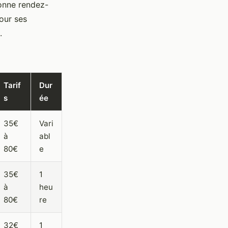
donne rendez-
our ses
.
Tarif
Dur
s
ée
35€
Vari
à
abl
80€
e
35€
1
à
heu
80€
re
32€
1