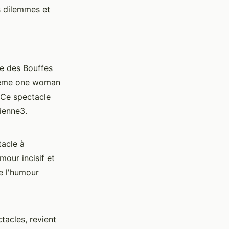
s dilemmes et
e des Bouffes
quième one woman
. Ce spectacle
ienne3.
tacle à
our incisif et
e l'humour
tacles, revient