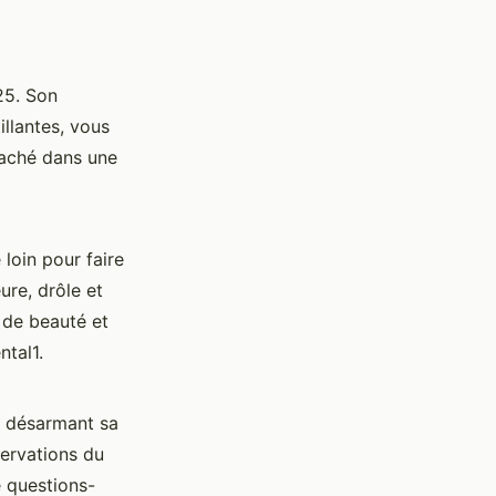
25. Son
llantes, vous
caché dans une
 loin pour faire
ure, drôle et
 de beauté et
ntal1.
l désarmant sa
servations du
e questions-