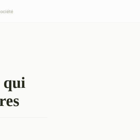
ociété
 qui
res