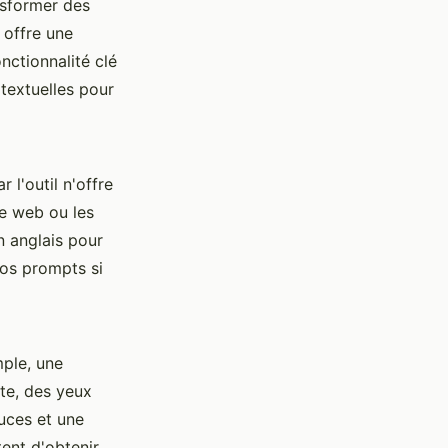
nsformer des
 offre une
nctionnalité clé
 textuelles pour
 l'outil n'offre
me web ou les
n anglais pour
vos prompts si
mple, une
te, des yeux
tuces et une
tent d'obtenir