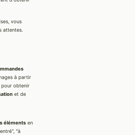
ises, vous
 attentes.
ommandes
ages à partir
 pour obtenir
sation
et de
es éléments
en
entré", "à