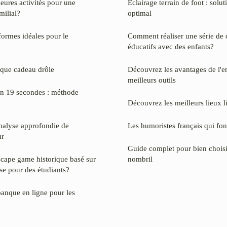
leures activités pour une
Éclairage terrain de foot : solu
milial?
optimal
formes idéales pour le
Comment réaliser une série de 
éducatifs avec des enfants?
aque cadeau drôle
Découvrez les avantages de l'em
meilleurs outils
n 19 secondes : méthode
Découvrez les meilleurs lieux l
analyse approfondie de
Les humoristes français qui font
ur
Guide complet pour bien choisi
cape game historique basé sur
nombril
se pour des étudiants?
banque en ligne pour les