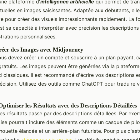
une plateforme d'
intelligence artificielle
qui permet de tra
tuelles en images saisissantes. Adaptée aux débutants, elle
ive pour créer des visuels impressionnants rapidement. La fo
t sa capacité à interpréter avec précision les descriptions
strations personnalisées.
réer des Images avec Midjourney
us devez créer un compte et souscrire à un plan payant, car
 gratuits. Les images peuvent être générées via la platefor
d classiques. Il est recommandé d'écrire vos descriptions e
récision. Utilisez des outils comme ChatGPT pour traduire 
ptimiser les Résultats avec des Descriptions Détaillées
es résultats passe par des descriptions détaillées. Par exe
cise pourrait inclure des éléments comme un casque de pilo
ilhouette élancée et un arrière-plan futuriste. Pour plus d'as
rofondie,
découvrez via ce lien
. Les détails enrichis permet