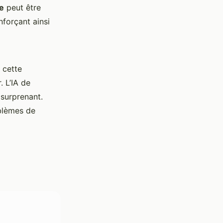
le
peut être
nforçant ainsi
 cette
 L’IA de
 surprenant.
oblèmes de