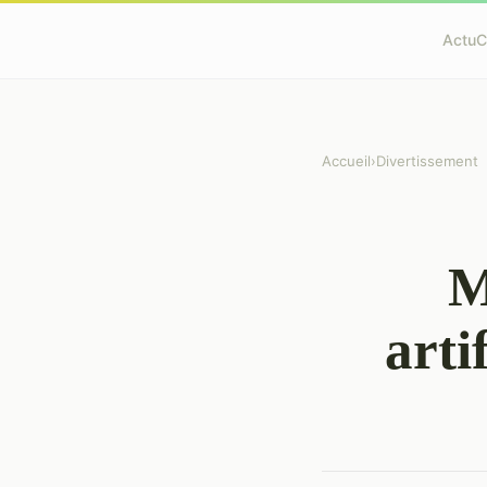
Actu
C
Accueil
›
Divertissement
M
arti