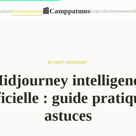
Camppatmos
📰
ulture
Divertissement
Emploi
Environnement
S
DIVERTISSEMENT
idjourney intelligen
ficielle : guide pratiq
astuces