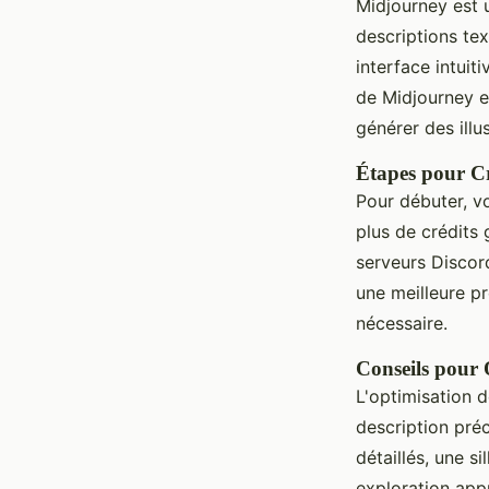
Midjourney est 
descriptions tex
interface intuit
de Midjourney es
générer des illu
Étapes pour C
Pour débuter, vo
plus de crédits
serveurs Discor
une meilleure p
nécessaire.
Conseils pour O
L'optimisation d
description pré
détaillés, une s
exploration app