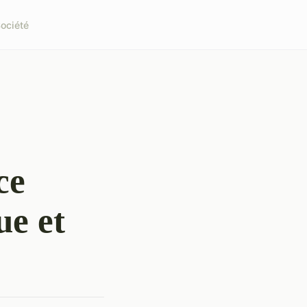
ociété
ce
ue et