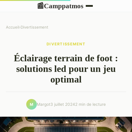
Camppatmos
📰
Accueil
›
Divertissement
DIVERTISSEMENT
Éclairage terrain de foot :
solutions led pour un jeu
optimal
Margot
3 juillet 2024
2 min de lecture
M