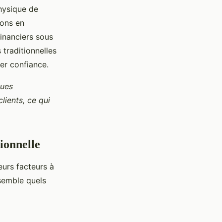
physique de
ions en
inanciers sous
 traditionnelles
rer confiance.
ques
lients, ce qui
ionnelle
eurs facteurs à
semble quels