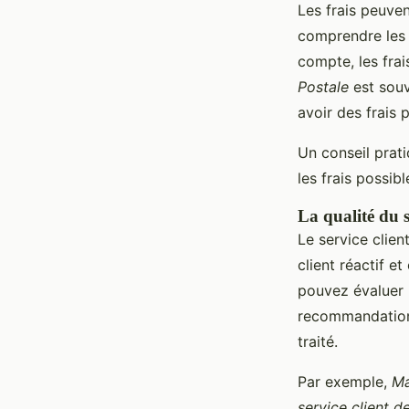
Les frais peuven
comprendre les 
compte, les frai
Postale
est souv
avoir des frais 
Un conseil prat
les frais possib
La qualité du s
Le service clien
client réactif e
pouvez évaluer l
recommandations
traité.
Par exemple,
Ma
service client d