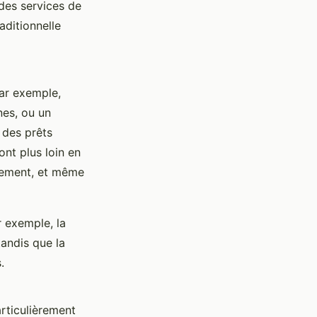
des services de
aditionnelle
Par exemple,
es, ou un
 des prêts
nt plus loin en
ssement, et même
r exemple, la
andis que la
.
articulièrement