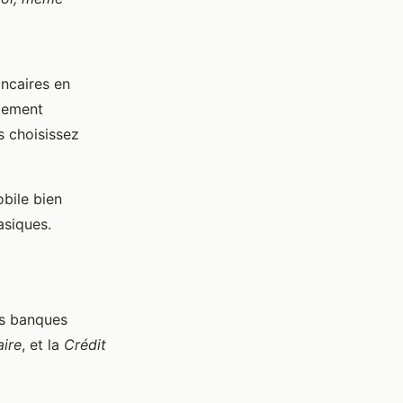
ancaires en
ndement
s choisissez
bile bien
asiques.
is banques
ire
, et la
Crédit