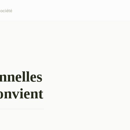
ociété
nnelles
convient