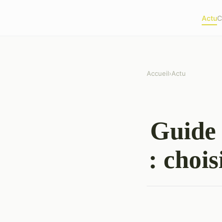
Actu
C
Accueil
›
Actu
Guide 
: chois