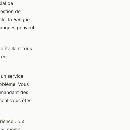
cial de
gestion de
ple, la
Banque
 banques peuvent
détaillant tous
rée.
 un service
problème. Vous
demandant des
ment vous êtes
ience : "
Le
 moi, même