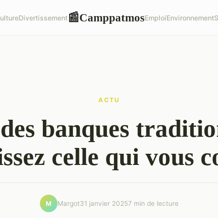
Camppatmos
📰
ulture
Divertissement
Emploi
Environnement
S
ACTU
des banques traditio
issez celle qui vous 
Margot
31 janvier 2025
7 min de lecture
M