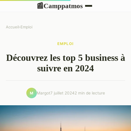
Camppatmos
📰
Accueil
›
Emploi
EMPLOI
Découvrez les top 5 business à
suivre en 2024
Margot
7 juillet 2024
2 min de lecture
M