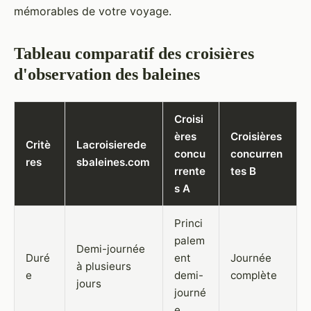
mémorables de votre voyage.
Tableau comparatif des croisières
d'observation des baleines
Croisi
ères
Croisières
Critè
Lacroisierede
concu
concurren
res
sbaleines.com
rrente
tes B
s A
Princi
palem
Demi-journée
Duré
ent
Journée
à plusieurs
e
demi-
complète
jours
journé
e