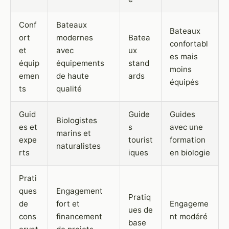
Conf
Bateaux
Bateaux
ort
modernes
Batea
confortabl
et
avec
ux
es mais
équip
équipements
stand
moins
emen
de haute
ards
équipés
ts
qualité
Guid
Guide
Guides
Biologistes
es et
s
avec une
marins et
expe
tourist
formation
naturalistes
rts
iques
en biologie
Prati
ques
Engagement
Pratiq
de
fort et
Engageme
ues de
cons
financement
nt modéré
base