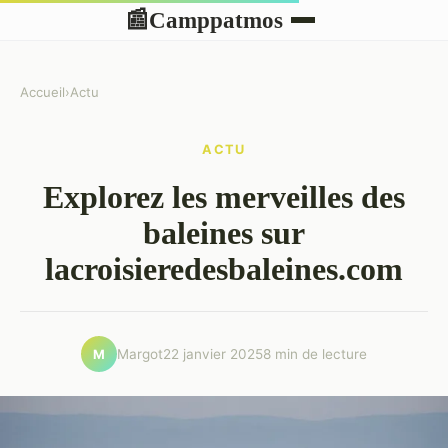
Camppatmos
📰
Accueil
›
Actu
ACTU
Explorez les merveilles des
baleines sur
lacroisieredesbaleines.com
Margot
22 janvier 2025
8 min de lecture
M