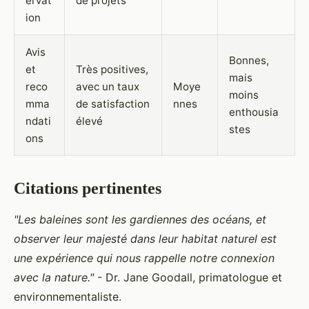
ervat
de projets
ion
Avis
Bonnes,
et
Très positives,
mais
reco
avec un taux
Moye
moins
mma
de satisfaction
nnes
enthousia
ndati
élevé
stes
ons
Citations pertinentes
"Les baleines sont les gardiennes des océans, et
observer leur majesté dans leur habitat naturel est
une expérience qui nous rappelle notre connexion
avec la nature."
- Dr. Jane Goodall, primatologue et
environnementaliste.