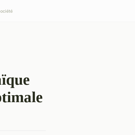
ociété
aïque
ptimale