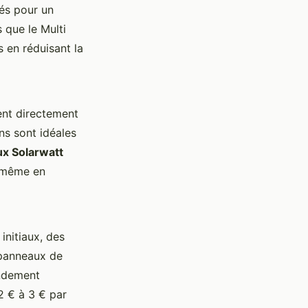
rés pour un
 que le Multi
 en réduisant la
ent directement
ns sont idéales
x Solarwatt
même en
nitiaux, des
 panneaux de
endement
2 € à 3 € par