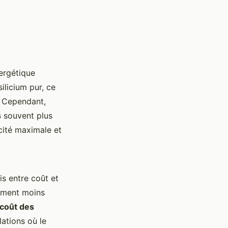
ergétique
ilicium pur, ce
. Cependant,
s
souvent plus
cité maximale et
s entre coût et
rement moins
coût des
lations où le