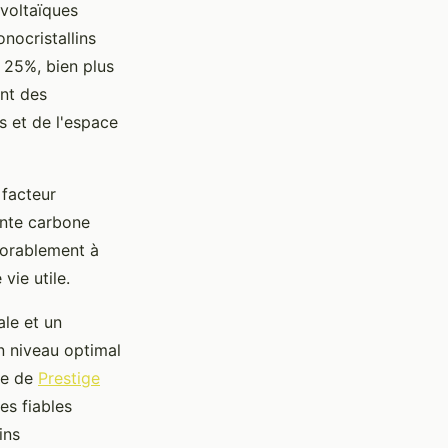
ovoltaïques
nocristallins
 25%, bien plus
ent des
 et de l'espace
facteur
inte carbone
vorablement à
vie utile.
ale et un
n niveau optimal
ise de
Prestige
es fiables
ins