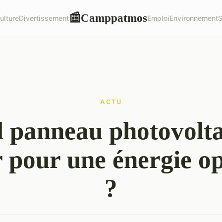
Camppatmos
📰
ulture
Divertissement
Emploi
Environnement
S
ACTU
 panneau photovolt
r pour une énergie o
?