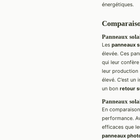
énergétiques.
Comparaison
Panneaux solai
Les
panneaux so
élevée. Ces pan
qui leur confèr
leur production
élevé. C’est un
un bon
retour 
Panneaux solair
En comparaison
performance. Av
efficaces que l
panneaux photo