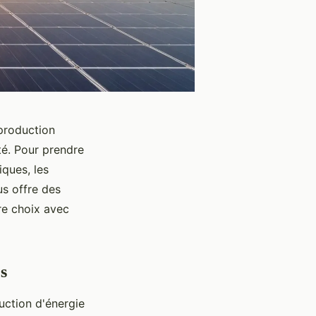
production
ité. Pour prendre
iques, les
us offre des
re choix avec
s
uction d'énergie