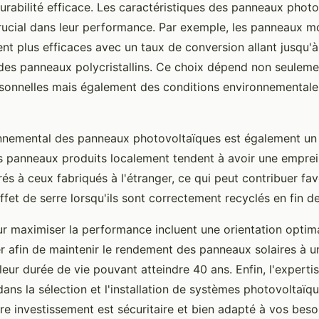
urabilité efficace. Les caractéristiques des panneaux phot
crucial dans leur performance. Par exemple, les panneaux mo
nt plus efficaces avec un taux de conversion allant jusqu'à
 des panneaux polycristallins. Ce choix dépend non seulem
sonnelles mais également des conditions environnementales
nnemental des panneaux photovoltaïques est également un 
s panneaux produits localement tendent à avoir une empre
s à ceux fabriqués à l'étranger, ce qui peut contribuer fa
effet de serre lorsqu'ils sont correctement recyclés en fin de 
ur maximiser la performance incluent une orientation optim
er afin de maintenir le rendement des panneaux solaires à u
leur durée de vie pouvant atteindre 40 ans. Enfin, l'expert
ans la sélection et l'installation de systèmes photovoltaïqu
re investissement est sécuritaire et bien adapté à vos beso