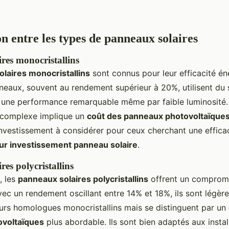
 entre les types de panneaux solaires
res monocristallins
laires monocristallins
sont connus pour leur efficacité én
neaux, souvent au rendement supérieur à 20%, utilisent du s
e une performance remarquable même par faible luminosité
 complexe implique un
coût des panneaux photovoltaïque
 investissement à considérer pour ceux cherchant une effica
sur investissement panneau solaire
.
es polycristallins
, les
panneaux solaires polycristallins
offrent un compromi
ec un rendement oscillant entre 14% et 18%, ils sont légè
eurs homologues monocristallins mais se distinguent par un
voltaïques
plus abordable. Ils sont bien adaptés aux instal