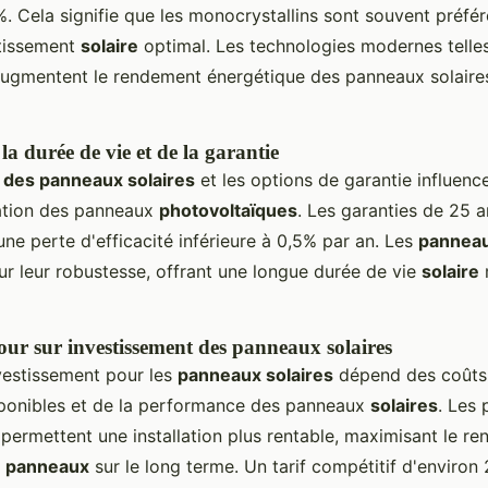
. Cela signifie que les monocrystallins sont souvent préfé
stissement
solaire
optimal. Les technologies modernes telles
ugmentent le rendement énergétique des panneaux solaires
a durée de vie et de la garantie
 des panneaux solaires
et les options de garantie influenc
llation des panneaux
photovoltaïques
. Les garanties de 25 a
une perte d'efficacité inférieure à 0,5% par an. Les
panneau
ur leur robustesse, offrant une longue durée de vie
solaire
our sur investissement des panneaux solaires
nvestissement pour les
panneaux solaires
dépend des coûts i
ponibles et de la performance des panneaux
solaires
. Les
 permettent une installation plus rentable, maximisant le r
s
panneaux
sur le long terme. Un tarif compétitif d'environ 