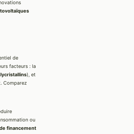
nnovations
tovoltaïques
entiel de
rs facteurs : la
ycristallins
), et
tt. Comparez
duire
consommation ou
de financement