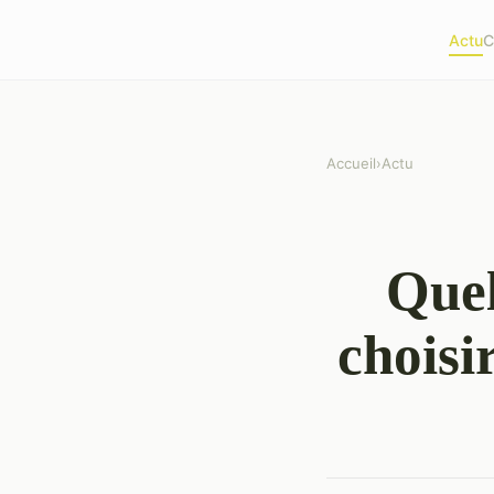
Actu
C
Accueil
›
Actu
Quel
choisi