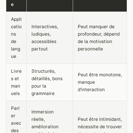
e
Appli
catio
Interactives,
Peut manquer de
ns
ludiques,
profondeur, dépend
de
accessibles
de la motivation
lang
partout
personnelle
ue
Livre
Structurés,
Peut être monotone,
s et
détaillés, bons
manque
man
pour la
d'interaction
uels
grammaire
Parl
Immersion
er
réelle,
Peut être intimidant,
avec
amélioration
nécessite de trouver
des