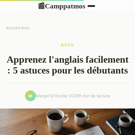
Camppatmos
📰
Accueil
›
Actu
ACTU
Apprenez l'anglais facilement
: 5 astuces pour les débutants
Margot
12 février 2025
6 min de lecture
M