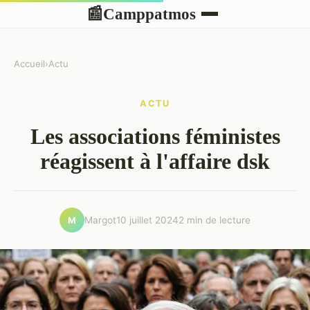
Camppatmos
📰
Accueil
›
Actu
ACTU
Les associations féministes
réagissent à l'affaire dsk
Margot
10 juillet 2024
2 min de lecture
M