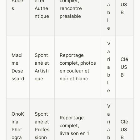
Abbe
el et
complet,
a
US
s
Authe
rencontre
b
B
ntique
préalable
l
e
V
a
Maxi
Spont
Reportage
ri
Clé
me
ané et
complet, photos
a
US
Dese
Artisti
en couleur et
b
B
ssard
que
noir et blanc
l
e
V
OnoK
Spont
a
Reportage
ina
ané et
ri
Clé
complet,
Phot
Profes
a
US
livraison en 1
ogra
sionn
b
B