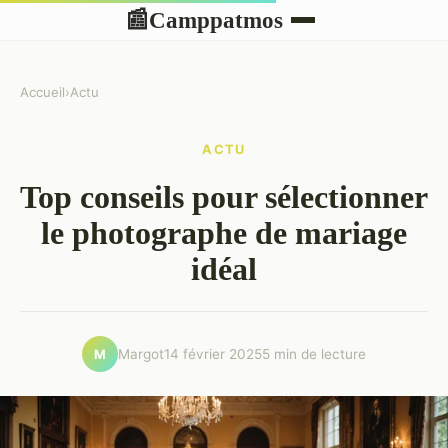
Camppatmos
📰
Accueil
›
Actu
ACTU
Top conseils pour sélectionner
le photographe de mariage
idéal
Margot
14 février 2025
5 min de lecture
M