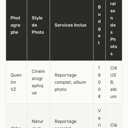
rai
B
so
u
Phot
Style
n
d
ogra
de
Services Inclus
de
g
phe
Photo
s
e
Ph
t
oto
s
1
Clé
Ciném
Quen
Reportage
8
US
atogr
tin
complet, album
0
B,
aphiq
VZ
photo
0
alb
ue
€
um
V
a
Natur
Reportage
ri
Clé