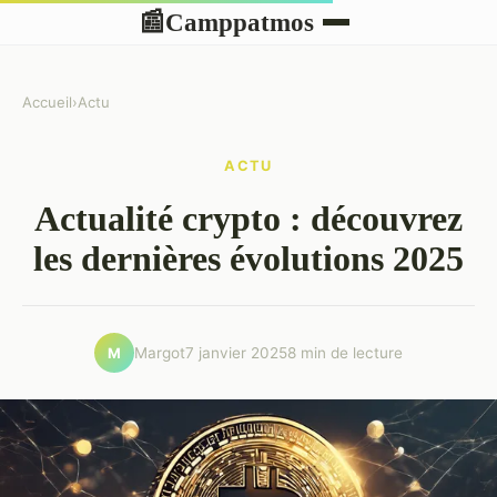
Camppatmos
📰
Accueil
›
Actu
ACTU
Actualité crypto : découvrez
les dernières évolutions 2025
Margot
7 janvier 2025
8 min de lecture
M